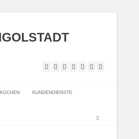
NGOLSTADT
Facebook
Twitter
Googleplus
E-
Instagram
Website
Telefon
Mail
LKÜCHEN
KUNDENDIENSTE
Suchen