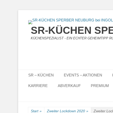
SR-KÜCHEN SPE
KÜCHENSPEZIALIST - EIN ECHTER GEHEIMTIPP RUN
Primäres Menü
Zum
SR – KÜCHEN
EVENTS – AKTIONEN
Inhalt
springen
KARRIERE
ABVERKAUF
PREMIUM
Start
»
Zweiter Lockdown 2020
»
Zweiter Lo