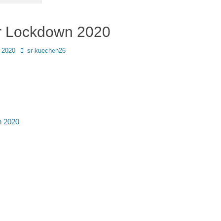
r Lockdown 2020
Autor
 2020
sr-kuechen26
avigation
n 2020