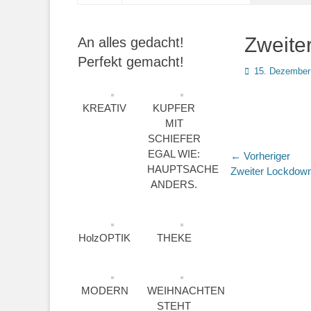
Zweite
An alles gedacht!
Perfekt gemacht!
Posted
15. Dezember
on
KREATIV
KUPFER
MIT
SCHIEFER
EGAL WIE:
Beitragsn
← Vorheriger
HAUPTSACHE
Vorheriger
Zweiter Lockdow
ANDERS.
Beitrag:
HolzOPTIK
THEKE
MODERN
WEIHNACHTEN
STEHT