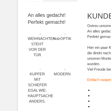
KUND
An alles gedacht!
Perfekt gemacht!
Getreu unsere
An alles gedac
Perfekt gemac
WEIHNACHTEN
HolzOPTIK
STEHT
Hier ein paar
VOR DER
die direkt nac
TÜR
unseren Monteu
wurden.
Viel Freude b
KUPFER
MODERN
MIT
Einfach swipe
SCHIEFER
EGAL WIE:
HAUPTSACHE
ANDERS.