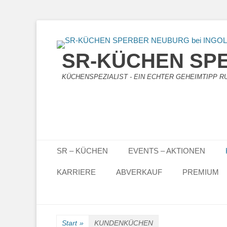
SR-KÜCHEN SPE
KÜCHENSPEZIALIST - EIN ECHTER GEHEIMTIPP RUN
Primäres Menü
Zum
SR – KÜCHEN
EVENTS – AKTIONEN
Inhalt
springen
KARRIERE
ABVERKAUF
PREMIUM
Start
»
KUNDENKÜCHEN