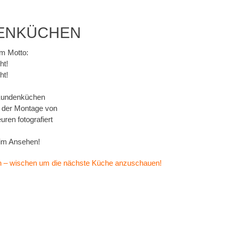
ENKÜCHEN
m Motto:
ht!
ht!
 Kundenküchen
h der Montage von
ren fotografiert
eim Ansehen!
n – wischen um die nächste Küche anzuschauen!