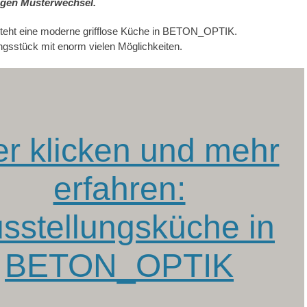
gen Musterwechsel.
teht eine moderne grifflose Küche in BETON_OPTIK.
ngsstück mit enorm vielen Möglichkeiten.
er klicken und mehr
erfahren:
sstellungsküche in
BETON_OPTIK