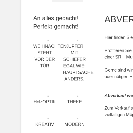
ABVE
An alles gedacht!
Perfekt gemacht!
Hier finden Si
WEIHNACHTEN
KUPFER
Profitieren Si
STEHT
MIT
einer SR – Mu
VOR DER
SCHIEFER
TÜR
EGAL WIE:
Gerne sind wir
HAUPTSACHE
oder nötigen 
ANDERS.
Abverkauf we
HolzOPTIK
THEKE
Zum Verkauf st
vielfältigen Mö
KREATIV
MODERN