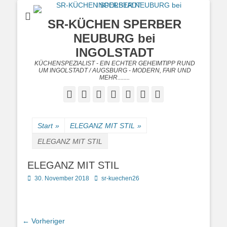
SR-KÜCHEN SPERBER
NEUBURG bei
INGOLSTADT
KÜCHENSPEZIALIST - EIN ECHTER GEHEIMTIPP RUND
UM INGOLSTADT / AUGSBURG - MODERN, FAIR UND
MEHR........
Facebook
Twitter
Googleplus
E-
Instagram
Website
Telefon
Mail
Start
»
ELEGANZ MIT STIL
»
ELEGANZ MIT STIL
ELEGANZ MIT STIL
Posted
Autor
30. November 2018
sr-kuechen26
on
Beitragsnavigation
← Vorheriger