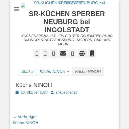
SR-KÜCHEN SPERBER
NEUBURG bei
INGOLSTADT
KÜCHENSPEZIALIST - EIN ECHTER GEHEIMTIPP RUND
UM INGOLSTADT / AUGSBURG - MODERN, FAIR UND
MEHR........
Facebook
Twitter
Googleplus
E-
Instagram
Website
Telefon
Mail
Start
»
Küche NINOH
»
Küche NINOH
Küche NINOH
Posted
Autor
23. Oktober 2024
sr-kuechen26
on
Beitragsnavigation
← Vorheriger
Vorheriger
Küche NINOH
Beitrag: