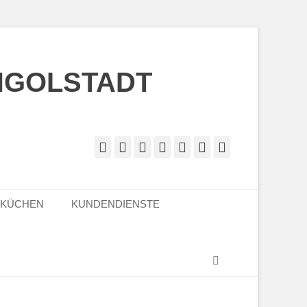
NGOLSTADT
Facebook
Twitter
Googleplus
E-
Instagram
Website
Telefon
Mail
LKÜCHEN
KUNDENDIENSTE
Suchen