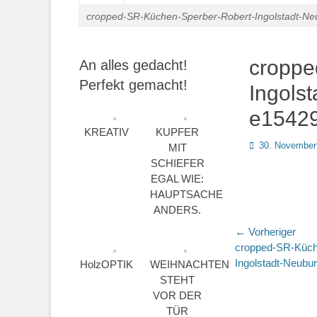
cropped-SR-Küchen-Sperber-Robert-Ingolstadt-N
croppe
An alles gedacht!
Perfekt gemacht!
Ingols
e15429
KREATIV
KUPFER
Posted
30. November
MIT
on
SCHIEFER
EGAL WIE:
HAUPTSACHE
ANDERS.
Beitragsn
← Vorheriger
Vorheriger
cropped-SR-Küch
Beitrag:
Ingolstadt-Neubu
HolzOPTIK
WEIHNACHTEN
STEHT
VOR DER
TÜR