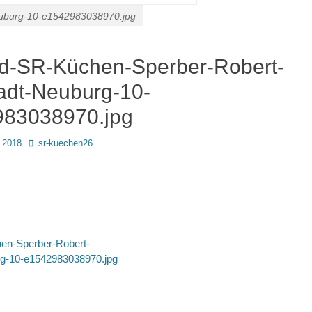
euburg-10-e1542983038970.jpg
d-SR-Küchen-Sperber-Robert-
tadt-Neuburg-10-
83038970.jpg
Autor
 2018
sr-kuechen26
avigation
en-Sperber-Robert-
rg-10-e1542983038970.jpg