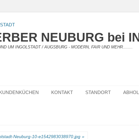
RBER NEUBURG bei I
D UM INGOLSTADT / AUGSBURG - MODERN, FAIR UND MEHR........
KUNDENKÜCHEN
KONTAKT
STANDORT
ABHO
olstadt-Neuburg-10-e1542983038970.jpg
»