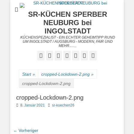
SR-KÜCHEN SPERBER
NEUBURG bei
INGOLSTADT
KÜCHENSPEZIALIST - EIN ECHTER GEHEIMTIPP RUND
UM INGOLSTADT / AUGSBURG - MODERN, FAIR UND
MEHR........
Facebook
Twitter
Googleplus
E-
Instagram
Website
Telefon
Mail
Start
»
cropped-Lockdown-2.png
»
cropped-Lockdown-2.png
cropped-Lockdown-2.png
Posted
Autor
8. Januar 2021
sr-kuechen26
on
Beitragsnavigation
← Vorheriger