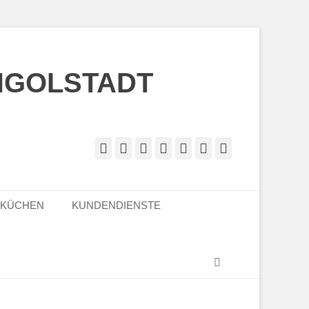
NGOLSTADT
Facebook
Twitter
Googleplus
E-
Instagram
Website
Telefon
Mail
LKÜCHEN
KUNDENDIENSTE
Suchen