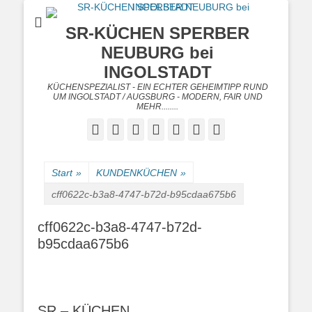
SR-KÜCHEN SPERBER
NEUBURG bei
INGOLSTADT
KÜCHENSPEZIALIST - EIN ECHTER GEHEIMTIPP RUND
UM INGOLSTADT / AUGSBURG - MODERN, FAIR UND
MEHR........
Facebook
Twitter
Googleplus
E-
Instagram
Website
Telefon
Mail
Start
»
KUNDENKÜCHEN
»
cff0622c-b3a8-4747-b72d-b95cdaa675b6
cff0622c-b3a8-4747-b72d-
b95cdaa675b6
SR – KÜCHEN