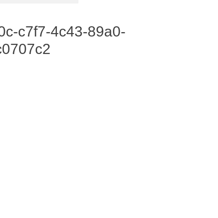
0c-c7f7-4c43-89a0-
c0707c2