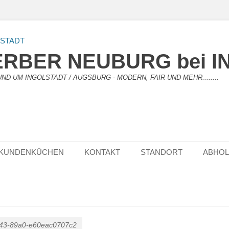
RBER NEUBURG bei I
D UM INGOLSTADT / AUGSBURG - MODERN, FAIR UND MEHR........
KUNDENKÜCHEN
KONTAKT
STANDORT
ABHO
c43-89a0-e60eac0707c2