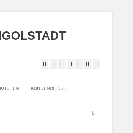
NGOLSTADT
Facebook
Twitter
Googleplus
E-
Instagram
Website
Telefon
Mail
LKÜCHEN
KUNDENDIENSTE
Suchen