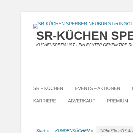
SR-KÜCHEN SPE
KÜCHENSPEZIALIST - EIN ECHTER GEHEIMTIPP RUN
Primäres Menü
Zum
SR – KÜCHEN
EVENTS – AKTIONEN
Inhalt
springen
KARRIERE
ABVERKAUF
PREMIUM
Start
»
KUNDENKÜCHEN
»
1f0bc70c-c7f7-4