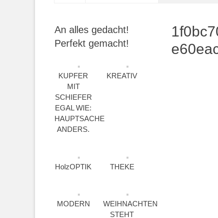
1f0bc7
An alles gedacht!
Perfekt gemacht!
e60ea
KUPFER
KREATIV
MIT
SCHIEFER
EGAL WIE:
HAUPTSACHE
ANDERS.
HolzOPTIK
THEKE
MODERN
WEIHNACHTEN
STEHT