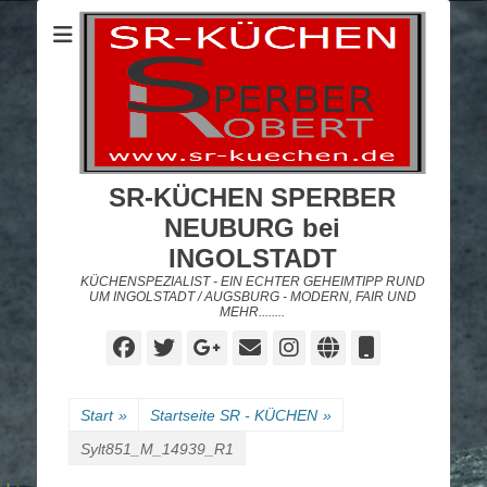
SR-KÜCHEN SPERBER
NEUBURG bei
INGOLSTADT
KÜCHENSPEZIALIST - EIN ECHTER GEHEIMTIPP RUND
UM INGOLSTADT / AUGSBURG - MODERN, FAIR UND
MEHR........
Facebook
Twitter
Googleplus
E-
Instagram
Website
Telefon
Mail
Start
»
Startseite SR - KÜCHEN
»
Sylt851_M_14939_R1