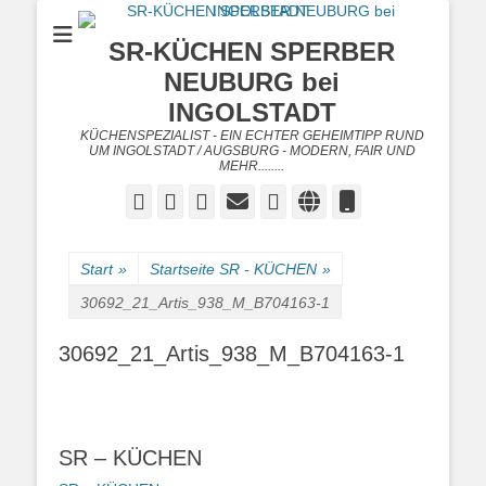
SR-KÜCHEN SPERBER
NEUBURG bei
INGOLSTADT
KÜCHENSPEZIALIST - EIN ECHTER GEHEIMTIPP RUND
UM INGOLSTADT / AUGSBURG - MODERN, FAIR UND
MEHR........
Facebook
Twitter
Googleplus
E-
Instagram
Website
Telefon
Mail
Start
»
Startseite SR - KÜCHEN
»
30692_21_Artis_938_M_B704163-1
30692_21_Artis_938_M_B704163-1
SR – KÜCHEN