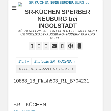
SR-KÜCHEN SPERBER
NEUBURG bei
INGOLSTADT
KÜCHENSPEZIALIST - EIN ECHTER GEHEIMTIPP RUND
UM INGOLSTADT / AUGSBURG - MODERN, FAIR UND
MEHR........
Facebook
Twitter
Googleplus
E-
Instagram
Website
Telefon
Mail
Start
»
Startseite SR - KÜCHEN
»
10888_18_Flash503_R1_B704231
10888_18_Flash503_R1_B704231
SR – KÜCHEN